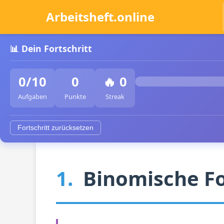
Arbeitsheft.online
📊 Dein Fortschritt
0/10
0
🔥
0
Aufgaben
Punkte
Streak
Fortschritt zurücksetzen
1.
Binomische F