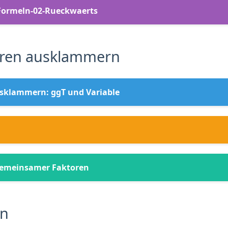
Formeln-02-Rueckwaerts
ren ausklammern
sklammern: ggT und Variable
gemeinsamer Faktoren
en