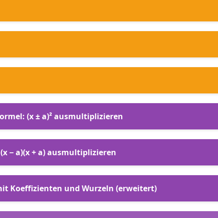
ormel: (x ± a)² ausmultiplizieren
x − a)(x + a) ausmultiplizieren
it Koeffizienten und Wurzeln (erweitert)