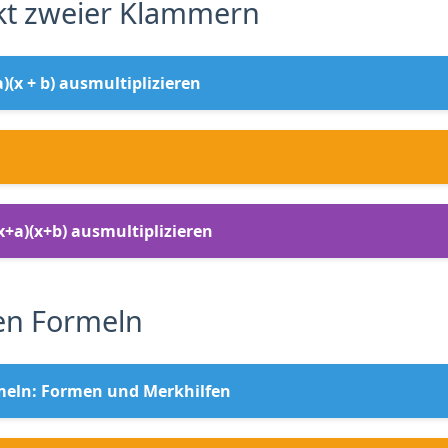
kt zweier Klammern
)(x + b) ausmultiplizieren
x+a)(x+b) ausmultiplizieren
en Formeln
rmeln: Formen und Merkhilfen