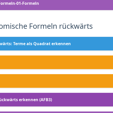
Formeln-01-Formeln
omische Formeln rückwärts
wärts: Terme als Quadrat erkennen
rückwärts erkennen (AFB3)