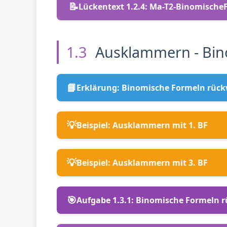
📝
Lückentext 1.2.4:
Ma-T2-Binomische
1.3
Ausklammern - Bin
📘
Erklärung: Binomische Formeln rück
💡
Beispiel: Ausklammern mit 1. BF
💡
Beispiel: Ausklammern mit 3. BF
🎯
Aufgabe 1.3.1: Binomische Formeln 