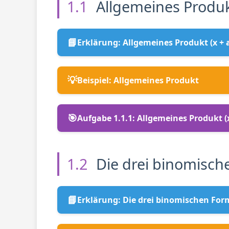
1.1
Allgemeines Produ
📘
Erklärung: Allgemeines Produkt (x + a
💡
Beispiel: Allgemeines Produkt
🎯
Aufgabe 1.1.1: Allgemeines Produkt (
1.2
Die drei binomisch
📘
Erklärung: Die drei binomischen Fo