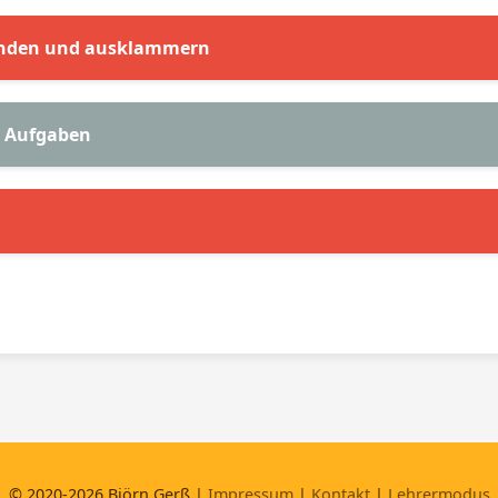
enden und ausklammern
e Aufgaben
© 2020-2026 Björn Gerß |
Impressum
|
Kontakt
|
Lehrermodus