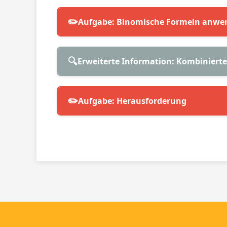
✏️
Aufgabe: Binomische Formeln anw
🔍
Erweiterte Information: Kombiniert
✏️
Aufgabe: Herausforderung