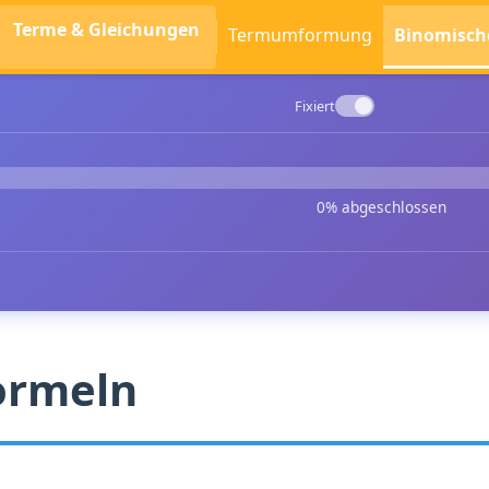
Terme & Gleichungen
Termumformung
Binomisch
Fixiert
0% abgeschlossen
ormeln