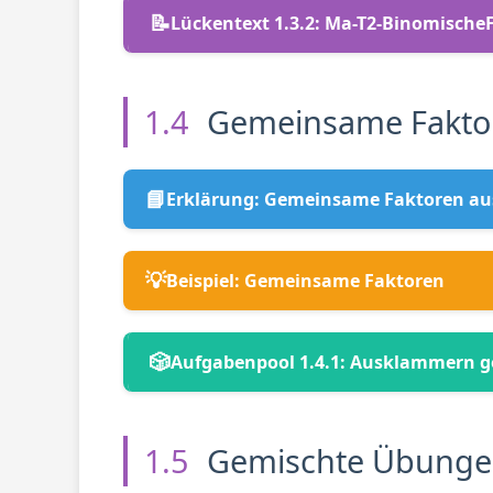
📝
Lückentext 1.3.2:
Ma-T2-Binomische
1.4
Gemeinsame Fakto
📘
Erklärung: Gemeinsame Faktoren au
💡
Beispiel: Gemeinsame Faktoren
🎲
Aufgabenpool 1.4.1: Ausklammern 
1.5
Gemischte Übung