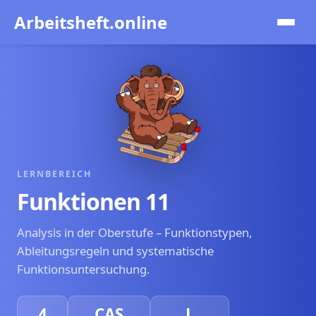
Arbeitsheft.online
Funktionen 11
Funktionstypen
Ableitungen
Funktionen
LERNBEREICH
Funktionen 11
Funktionsuntersuchung
Analysis in der Oberstufe – Funktionstypen,
Ableitungsregeln und systematische
Funktionsuntersuchung.
4
CAS
L