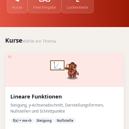
Kurse
Freie Eingabe
Lückentexte
Kurse
Wähle ein Thema
01
Lineare Funktionen
Steigung, y-Achsenabschnitt, Darstellungsformen,
Nullstellen und Schnittpunkte
f(x) = mx+b
Steigung
Nullstelle