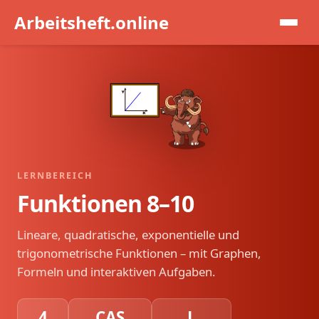
Arbeitsheft.online
Funktionen 8–10
Lineare Fkt.
Quadratische Fkt.
Exponentielles Wachstum
LERNBEREICH
Funktionen 8–10
Trigonometrische Fkt.
Lineare, quadratische, exponentielle und
Kopfübungen
trigonometrische Funktionen – mit Graphen,
Formeln und interaktiven Aufgaben.
4
CAS
L